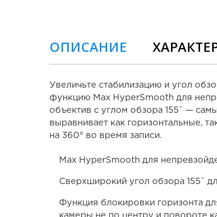
ОПИСАНИЕ
ХАРАКТЕ
Увеличьте стабилизацию и угол обз
функцию Max HyperSmooth для непр
объектив с углом обзора 155˚ — са
выравнивает как горизонтальные, та
на 360° во время записи.
Max HyperSmooth для непревзойде
Сверхширокий угол обзора 155˚ д
Функция блокировки горизонта дл
камеры не по центру и повороте к