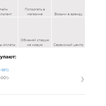
лайн
Потрогать в
ультант
магазине
Возьми в аренду
Обменяй старую
ы оплаты
на новую
Сервисный центр
упают:
-001)
Карта памя
(SDSQXCD
5990 р