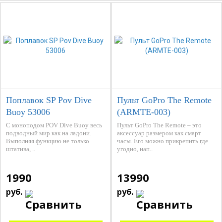
Поплавок SP Pov Dive
Пульт GoPro The Remote
Buoy 53006
(ARMTE-003)
С моноподом POV Dive Buoy весь
Пульт GoPro The Remote – это
подводный мир как на ладони.
аксессуар размером как смарт
Выполняя функцию не только
часы. Его можно прикрепить где
штатива, ..
угодно, нап..
1990
13990
руб.
руб.