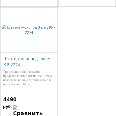
Штатив-монопод Jmary
KP-2274
Трехсекционный штатив
представленный компанией Jmary
известен своей устойчивостью и
прочностью. Несм..
4490
руб.