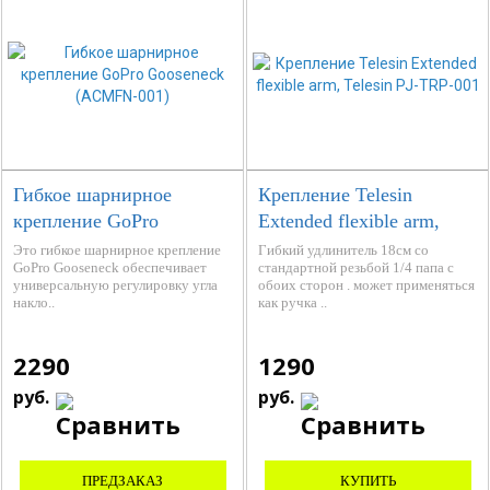
Гибкое шарнирное
Крепление Telesin
крепление GoPro
Extended flexible arm,
Gooseneck (ACMFN-001)
Telesin PJ-TRP-001
Это гибкое шарнирное крепление
Гибкий удлинитель 18см со
GoPro Gooseneck обеспечивает
стандартной резьбой 1/4 папа с
универсальную регулировку угла
обоих сторон . может применяться
накло..
как ручка ..
2290
1290
руб.
руб.
ПРЕДЗАКАЗ
КУПИТЬ