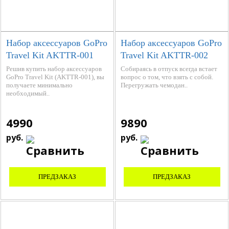
Набор аксессуаров GoPro
Набор аксессуаров GoPro
Travel Kit AKTTR-001
Travel Kit AKTTR-002
Решив купить набор аксессуаров
Собираясь в отпуск всегда встает
GoPro Travel Kit (AKTTR-001), вы
вопрос о том, что взять с собой.
получаете минимально
Перегружать чемодан..
необходимый..
4990
9890
руб.
руб.
ПРЕДЗАКАЗ
ПРЕДЗАКАЗ