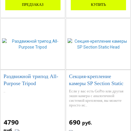
ПРЕДЗАКАЗ
КУПИТЬ
Раздвижной трипод All-
Секция-крепление
Purpose Tripod
камеры SP Section Static
Head
..
Если у вас есть GoPro или другая
экшн камера с аналогичной
системой крепления, вы можете
просто ис..
4790
690
руб.
руб.