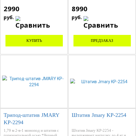
2990
8990
руб.
руб.
КУПИТЬ
ПРЕДЗАКАЗ
Трипод-штатив JMARY
Штатив Jmary KP-2254
KP-2294
1,79 м 2-в-1 монопод и штатив с
Штатив Jmary KP-2254 -
горизонтальной осью *Черный
выдерживает нагрузку до 4 кг и