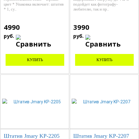
цвет * Упаковка включает: штатив
подойдет как фотографу-
* 1, су..
любителю, так и пр..
4990
3990
руб.
руб.
КУПИТЬ
КУПИТЬ
Штатив Jmary KP-2205
Штатив Jmary KP-2207