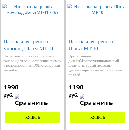
Настольная тренога -
Настольная тренога
монопод Ulanzi MT-41
Ulanzi MT-10
2469
Настольный штатив с шаровой
Эргономичный
головой для осуществления съемок
дизайнМногофункциональный
с использованием DSLR камер или
штатив, который позволит
же моби..
удовлетворить самые различные
потреб..
1990
1190
руб.
руб.
КУПИТЬ
КУПИТЬ