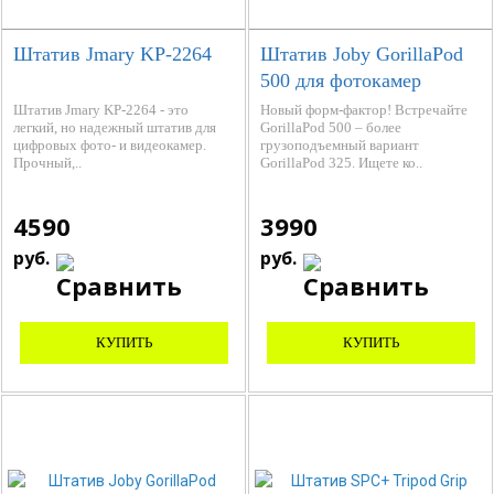
Штатив Jmary KP-2264
Штатив Joby GorillaPod
500 для фотокамер
JB01502-BWW
Штатив Jmary KP-2264 - это
Новый форм-фактор! Встречайте
легкий, но надежный штатив для
GorillaPod 500 – более
цифровых фото- и видеокамер.
грузоподъемный вариант
Прочный,..
GorillaPod 325. Ищете ко..
4590
3990
руб.
руб.
КУПИТЬ
КУПИТЬ