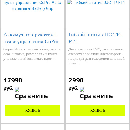
Аккумулятор-рукоятка -
Гибкий штатив JJC TP-
пульт управления GoPro
FT1
Volta Externaral Battery
Gopro Volta, который объединяет в
Два отверстия 1/4" для крепления
себе штатив, power bank и пульт
аксессуаровЗажим для телефона
Grip
управления.В комплекте идет ..
подходит для телефонов шириной
56–95 ..
17990
2990
руб.
руб.
КУПИТЬ
КУПИТЬ