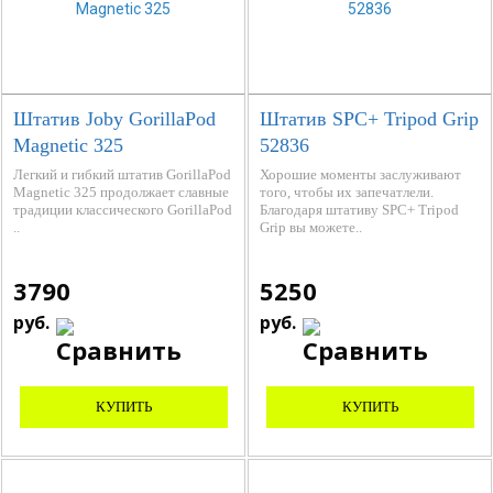
Штатив Joby GorillaPod
Штатив SPС+ Tripod Grip
Magnetic 325
52836
Легкий и гибкий штатив GorillaPod
Хорошие моменты заслуживают
Magnetic 325 продолжает славные
того, чтобы их запечатлели.
традиции классического GorillaPod
Благодаря штативу SPС+ Tripod
..
Grip вы можете..
3790
5250
руб.
руб.
КУПИТЬ
КУПИТЬ