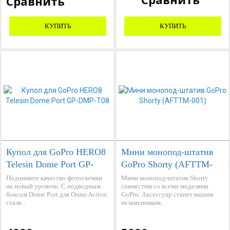
КУПИТЬ
КУПИТЬ
Купол для GoPro HERO8
Мини монопод-штатив
Telesin Dome Port GP-
GoPro Shorty (AFTTM-
DMP-T08
001)
Поднимите качество фотосъемки
Мини монопод-штатив Shorty
на новый уровень. С подводным
совместим со всеми моделями
боксом Dome Port для Osmo Action.
GoPro. Аксессуар станет вашим
стала ..
незаменимым..