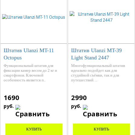
Штатив Ulanzi MT-11
Штатив Ulanzi MT-39
Octopus
Light Stand 2447
Функциональный штатив для
Многофункциональный штатив
фиксации камер весом до 2 кг и
идеально подойдет как для
смартфонов. Ключевой
студийной съёмки, так и для
особенность является п..
путешествий. ..
1690
2990
руб.
руб.
КУПИТЬ
КУПИТЬ