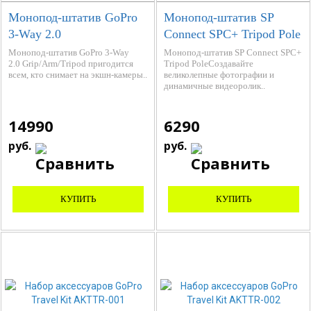
Монопод-штатив GoPro
Монопод-штатив SP
3-Way 2.0
Connect SPC+ Tripod Pole
Grip/Arm/Tripod
52821
Монопод-штатив GoPro 3-Way
Монопод-штатив SP Connect SPC+
2.0 Grip/Arm/Tripod пригодится
Tripod PoleСоздавайте
всем, кто снимает на экшн-камеры..
великолепные фотографии и
динамичные видеоролик..
14990
6290
руб.
руб.
КУПИТЬ
КУПИТЬ