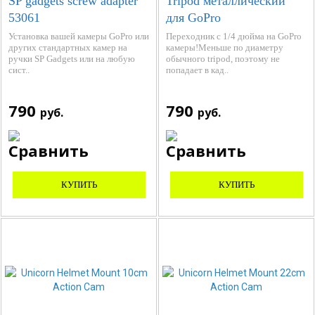
SP gadgets screw adapter
Tripod металлический
53061
для GoPro
Установка вашей камеры GoPro или
Переходник с 1/4 дюйма на GoPro
других стандартных камер на
камеры!Меньше по диаметру
ручки SP Gadgets или на любую
обычного tripod, поэтому не
сист..
попадает в кад..
790
790
руб.
руб.
КУПИТЬ
КУПИТЬ