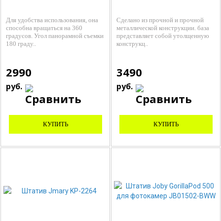
Для удобства использования, она
Cделано из прочной и прочной
способна вращаться на 360
металлической конструкции. база
градусов. Угол панорамной съемки
представляет собой утолщенную
180 граду..
конструкц..
2990
3490
руб.
руб.
КУПИТЬ
КУПИТЬ