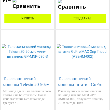
КУПИТЬ
ПРЕДЗАКАЗ
Телескопический
Телескопический
монопод Telesin 20-90см
монопод-штатив GoPro
с мини-штативом GP-
MAX Grip Tripod
Монопод сделан из алюминиевого
Решая купить телескопический
сплава и не боится воды. После
монопод-штатив MaxGoPro
MNP-090-S
(ASBHM-002)
использования в соленой воде
ASBHM-002, получаете новинку
требует о..
2019-го года, кото..