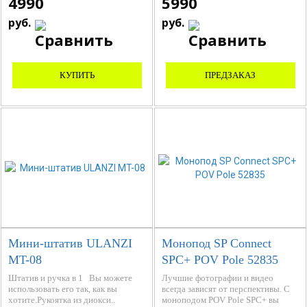
4990
5990
руб.
руб.
КУПИТЬ
ПРЕДЗАКАЗ
Мини-штатив ULANZI
Монопод SP Сonnect
MT-08
SPC+ POV Pole 52835
Штатив и ручка в 1 Вы можете
Лучшие фотографии и видео
использовать его так, как вы
всегда зависят от перспективы. С
хотите.Рукоятка из диокси..
моноподом POV Pole SPC+ вы